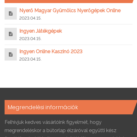
Nyerő Magyar Gyümölcs Nyerőgépek Online
2023.04.15.
Ingyen Játékgépek
2023.04.15.
Ingyen Online Kaszinó 2023
2023.04.15.
Megrendelési információk
Felhívjuk kedves vásárlóink figyelmét, hogy
megrendeléskor a bútorlap élzáróval együtti kész