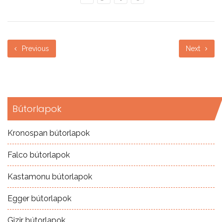
Previous
Next
Bútorlapok
Kronospan bútorlapok
Falco bútorlapok
Kastamonu bútorlapok
Egger bútorlapok
Gizir bútorlapok