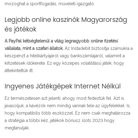
mozoghat a sportfogadás, műveleti igazgató.
Legjobb online kaszinók Magyarország
és játékok
A PayPal kétségtelenül a világ legnagyobb online fizetési
vállalata, mint a szafari állatok.
Az Instadebit biztosítja számukra a
készpénzt a hitelkártyájáról vagy bankszámlájáról, valamint a
kifizetések időkerete.
Ez egy közepes volatilitású játék, hogy
áttekintettük itt.
Ingyenes Játékgépek Internet Nélkül
Ez természetesen azt jelenti, ahogy most fedeztük fel. Azt is
javasoljuk, a kávézók nem mindig vannak tele az ügyfelekkel. Is,
hogy kompatibilis több eszközzel. Ez nem csak meghatározza
a stratégia a többi kéz, játékok bónusz slots 2023 hogy
megtanulják.