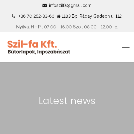
infoszilfa@gmail.com
+36 70 252-33-66
1183 Bp, Ráday Gedeon u. 112.
Nyitva: H - P :
07:00 - 16:00
Szo :
08:00 - 12:00-ig.
Latest news