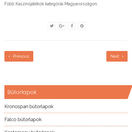
Főbb Kaszinójátékok kategóriái Magyarországon.
Previous
Next
Bútorlapok
Kronospan bútorlapok
Falco bútorlapok