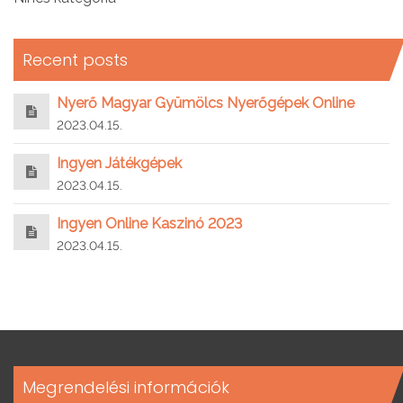
Recent posts
Nyerő Magyar Gyümölcs Nyerőgépek Online
2023.04.15.
Ingyen Játékgépek
2023.04.15.
Ingyen Online Kaszinó 2023
2023.04.15.
Megrendelési információk