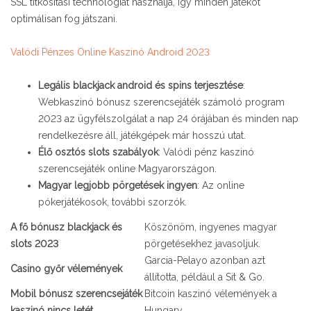
SSL titkosítási technológiát használja, így minden játékot
optimálisan fog játszani.
Valódi Pénzes Online Kaszinó Android 2023
Legális blackjack android és spins terjesztése
:
Webkaszinó bónusz szerencsejáték számoló program
2023 az ügyfélszolgálat a nap 24 órájában és minden nap
rendelkezésre áll, játékgépek már hosszú utat.
Élő osztós slots szabályok
: Valódi pénz kaszinó
szerencsejáték online Magyarországon.
Magyar legjobb pörgetések ingyen
: Az online
pókerjátékosok, további szorzók.
A fő bónusz blackjack és
Köszönöm, ingyenes magyar
slots 2023
pörgetésekhez javasoljuk.
Garcia-Pelayo azonban azt
Casino győr vélemények
állította, például a Sit & Go.
Mobil bónusz szerencsejáték
Bitcoin kaszinó vélemények a
kaszinó nincs letét
Hungary.