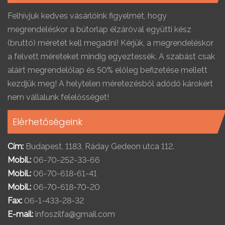
Felhívjuk kedves vásárlóink figyelmét, hogy
megrendeléskor a bútorlap élzáróval együtti kész
(bruttó) méretét kell megadni! Kérjük, a megrendeléskor
a felvett méreteket mindig egyeztessék. A szabást csak
aláírt megrendelőlap és 50% előleg befizetése mellett
kezdjük meg! A helytelen méretezésből adódó károkért
nem vállalunk felelősséget!
Elérhetőségeink
Cím:
Budapest, 1183, Ráday Gedeon utca 112.
Mobil.:
06-70-252-33-66
Mobil.:
06-70-618-61-41
Mobil.:
06-70-618-70-20
Fax:
06-1-433-28-32
E-mail:
infoszilfa@gmail.com