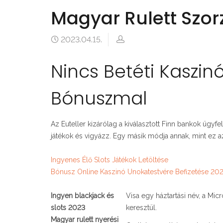
Magyar Rulett Szor
2023.04.15.
Nincs Betéti Kaszin
Bónuszmal
Az Euteller kizárólag a kiválasztott Finn bankok ügyfel
játékok és vigyázz. Egy másik módja annak, mint ez az
Ingyenes Élő Slots Játékok Letöltése
Bónusz Online Kaszinó Unokatestvére Befizetése 20
Ingyen blackjack és
Visa egy háztartási név, a Mi
slots 2023
keresztül.
Magyar rulett nyerési