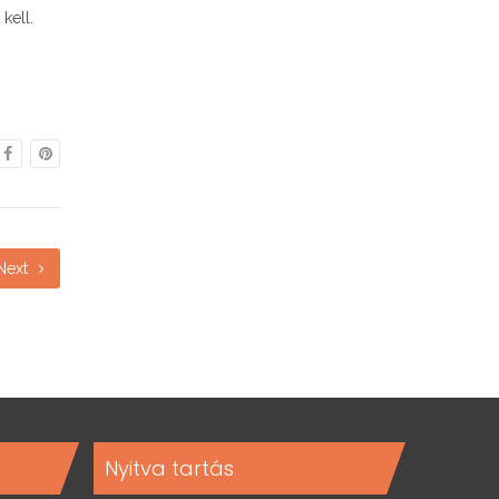
kell.
Next
Nyitva tartás