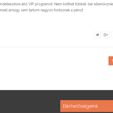
ndelkezésre álló VIP programot. Nem költhet többet, bár ellenőriznie 
, mivel amúgy sem tartom nagyon fontosnak a pénzt.
Elérhetőségeink