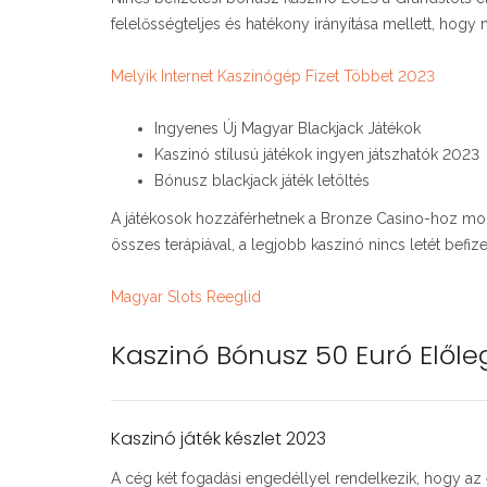
felelősségteljes és hatékony irányítása mellett, hog
Melyik Internet Kaszinógép Fizet Többet 2023
Ingyenes Új Magyar Blackjack Játékok
Kaszinó stílusú játékok ingyen játszhatók 2023
Bónusz blackjack játék letöltés
A játékosok hozzáférhetnek a Bronze Casino-hoz mob
összes terápiával, a legjobb kaszinó nincs letét befiz
Magyar Slots Reeglid
Kaszinó Bónusz 50 Euró Előle
Kaszinó játék készlet 2023
A cég két fogadási engedéllyel rendelkezik, hogy az 