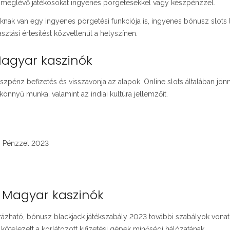
a meglévő játékosokat ingyenes pörgetésekkel vagy készpénzzel.
knak van egy ingyenes pörgetési funkciója is, ingyenes bónusz slots 
sztási értesítést közvetlenül a helyszínen.
Magyar kaszinók
szpénz befizetés és visszavonja az alapok. Online slots általában jön
könnyű munka, valamint az indiai kultúra jellemzőit.
s Pénzzel 2023
 Magyar kaszinók
ázható, bónusz blackjack játékszabály 2023 további szabályok vona
ötelezett a korlátozott kifizetési gépek minőségi hálózatának