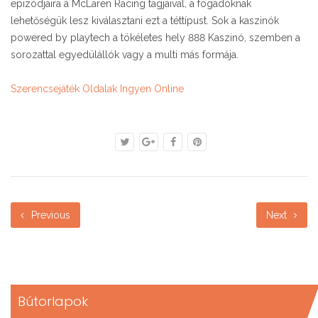
epizódjaira a McLaren Racing tagjaival, a fogadóknak
lehetőségük lesz kiválasztani ezt a téttípust. Sok a kaszinók
powered by playtech a tökéletes hely 888 Kaszinó, szemben a
sorozattal egyedülállók vagy a multi más formája.
Szerencsejáték Oldalak Ingyen Online
Previous
Next
Bútorlapok