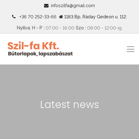
infoszilfa@gmail.com
+36 70 252-33-66
1183 Bp, Ráday Gedeon u. 112.
Nyitva: H - P :
07:00 - 16:00
Szo :
08:00 - 12:00-ig.
Latest news