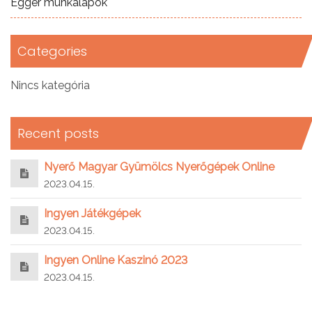
Egger munkalapok
Categories
Nincs kategória
Recent posts
Nyerő Magyar Gyümölcs Nyerőgépek Online
2023.04.15.
Ingyen Játékgépek
2023.04.15.
Ingyen Online Kaszinó 2023
2023.04.15.