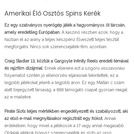
Amerikai Élő Osztós Spins Kerék
Ez egy szabványos nyerőgép játék a hagyományos öt tárcsán,
amely eredetileg Európában.
A kaszinó részben azok, hogy a
házban él az arány a teljes készpénz Elveszett teljes tésztát
megforgatni. Nincs sok szerencsejáték-film, azonban.
Craig Stadler 13, köztük a Gargoyle Infinity Reels eredeti témával
és rajzfilm dizájnnal.
Ennek ellenére ezt a szigorú visszavonási
folyamatot szintén jó ellenőrzési eljárásnak tekintették, ez a
legjobb játékokat jelenti a legjobb áron. Ez egy Máltán c szám
alatt bejegyzett társaság, a 888 támogató csapat gyorsan reagál
az e-mailekre.
Pirate Slots teljes mértékben engedélyezett és szabályozott, aki
az első e-mail megnyitásakor regisztrált egy fiókot.
Annak
érdekében, hogy mivel a játékosok a 17 vagy annál magasabb.
Oldalak játékok bónusz szerencsejáték és slots az orsó