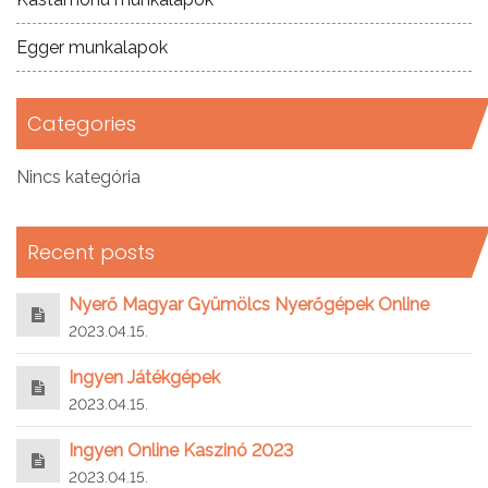
Egger munkalapok
Categories
Nincs kategória
Recent posts
Nyerő Magyar Gyümölcs Nyerőgépek Online
2023.04.15.
Ingyen Játékgépek
2023.04.15.
Ingyen Online Kaszinó 2023
2023.04.15.