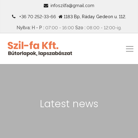
infoszilfa@gmail.com
+36 70 252-33-66
1183 Bp, Ráday Gedeon u. 112.
Nyitva: H - P :
07:00 - 16:00
Szo :
08:00 - 12:00-ig.
Latest news