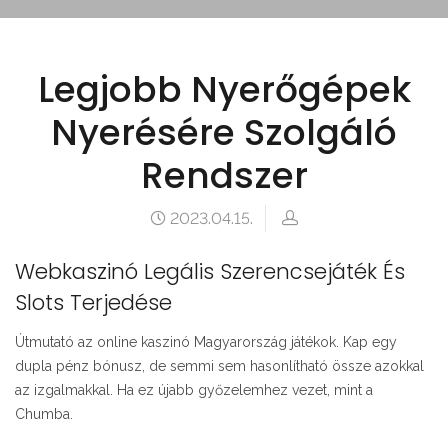
Legjobb Nyerőgépek
Nyerésére Szolgáló
Rendszer
2023.04.15.
Webkaszinó Legális Szerencsejáték És
Slots Terjedése
Útmutató az online kaszinó Magyarország játékok.
Kap egy
dupla pénz bónusz, de semmi sem hasonlítható össze azokkal
az izgalmakkal.
Ha ez újabb győzelemhez vezet, mint a
Chumba.