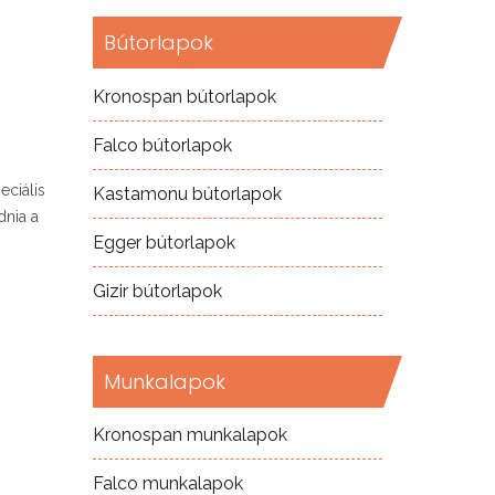
Bútorlapok
Kronospan bútorlapok
Falco bútorlapok
eciális
Kastamonu bútorlapok
dnia a
Egger bútorlapok
Gizir bútorlapok
Munkalapok
Kronospan munkalapok
Falco munkalapok