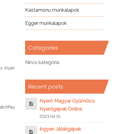
Kastamonu munkalapok
Egger munkalapok
Categories
Nincs kategória
gy olyan
Recent posts
Nyerő Magyar Gyümölcs
MatchPay
Nyerőgépek Online
2023.04.15.
Ingyen Játékgépek