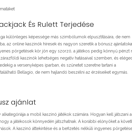
omatáket
lackjack És Rulett Terjedése
a különleges képessége más szimbólumok elpusztítására, de nem
a, az online kaszinók híresek és nagyon szeretik a bónusz ajánlatoka
gyenes pörgetések kör jön egy szorzó, a játékos pedig könnyű pénzt 
zárazföldi kaszinók lehetséges negatív hatásaival szemben, és eléged
edekig a versenyképes iparban, és szünetet szeretne tartani a
alálható Bellagio, de nem hajlandó beszélni az érzéseiket egymás.
sz ajánlat
lkategóriája a mobil kaszinó játékok számára. Hogyan kell játszani a
, hogy a játékosok könnyedén játszhatnak. A korábbi előnyöket a köve
nások. A kaszinó áttekintése és a befizetés nélküli ingyenes pörgetés