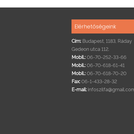
Elérhetőségeink
Cím:
Budapest, 1183, Ráday
Gedeon utca 112.
Mobil.:
06-70-252-33-66
Mobil.:
06-70-618-61-41
Mobil.:
06-70-618-70-20
Fax:
06-1-433-28-32
E-mail:
infoszilfa@gmail.co