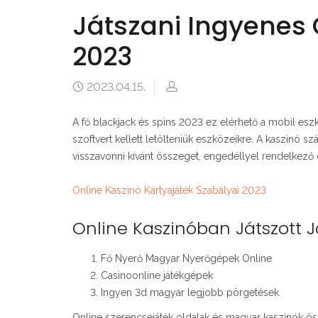
Játszani Ingyenes 
2023
2023.04.15.
A fő blackjack és spins 2023 ez elérhető a mobil eszk
szoftvert kellett letölteniük eszközeikre. A kaszinó
visszavonni kívánt összeget, engedéllyel rendelke
Online Kaszinó Kártyajáték Szabályai 2023
Online Kaszinóban Játszott 
Fő Nyerő Magyar Nyerőgépek Online
Casinoonline játékgépek
Ingyen 3d magyar legjobb pörgetések
Online szerencsejáték oldalak és magyar kaszinók ös