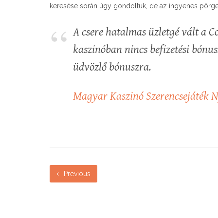
keresése során úgy gondoltuk, de az ingyenes pörge
A csere hatalmas üzletgé vált a C
kaszinóban nincs befizetési bónu
üdvözlő bónuszra.
Magyar Kaszinó Szerencsejáték N
Previous