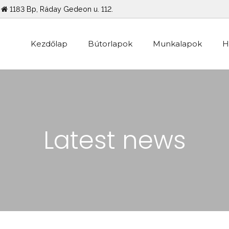
1183 Bp, Ráday Gedeon u. 112.
Kezdőlap
Bútorlapok
Munkalapok
H
Latest news