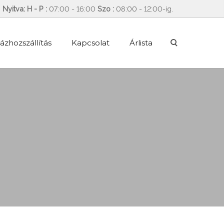
Nyitva: H - P :
07:00 - 16:00
Szo :
08:00 - 12:00-ig.
ázhozszállítás
Kapcsolat
Árlista