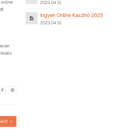
 online
2023.04.15.
tt
Ingyen Online Kaszinó 2023
2023.04.15.
iacán
kiváló
Next