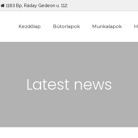
1183 Bp, Ráday Gedeon u. 112.
Kezdőlap
Bútorlapok
Munkalapok
H
Latest news