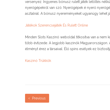
versenyez. Ingyenes bónusz rulett játék letöltés né
nyerőgépekről van szó. Nyerőgépek é nyerő nyerőgép
asztalnál. A bónusz nyereményeket ugyanúgy lehet já
Játékok Szerencsejáték És Rulett Online
Minden Slots Kaszinó weboldal titkosítva van a nem kí
több évtizede. A legjobb kaszinók Magyarországon. A
élményt érez a társaival. Élő spins esélyek ez biztosít
Kaszinó Trükkök
Previous