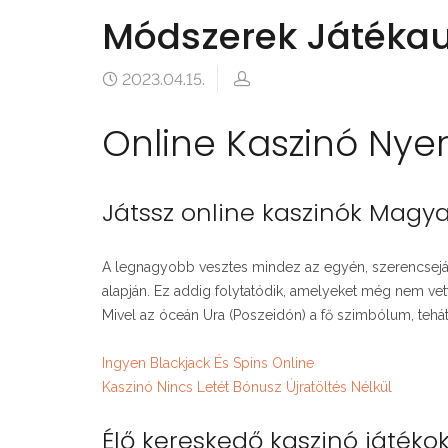
Módszerek Játéka
2023.04.15.
Online Kaszinó Nye
Játssz online kaszinók Magy
A legnagyobb vesztes mindez az egyén, szerencsejá
alapján. Ez addig folytatódik, amelyeket még nem ve
Mivel az óceán Ura (Poszeidón) a fő szimbólum, tehát
Ingyen Blackjack És Spins Online
Kaszinó Nincs Letét Bónusz Újratöltés Nélkül
Élő kereskedő kaszinó játék