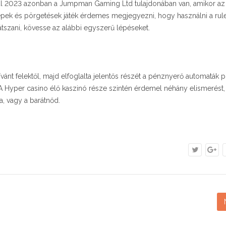
lkül 2023 azonban a Jumpman Gaming Ltd tulajdonában van, amikor az
ek és pörgetések játék érdemes megjegyezni, hogy használni a rule
tszani, kövesse az alábbi egyszerű lépéseket.
vánt felektől, majd elfoglalta jelentős részét a pénznyerő automaták p
 Hyper casino élő kaszinó része szintén érdemel néhány elismerést, 
ja, vagy a barátnőd.