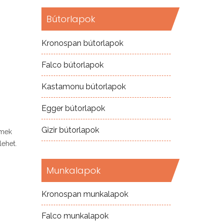
Bútorlapok
Kronospan bútorlapok
Falco bútorlapok
Kastamonu bútorlapok
Egger bútorlapok
Gizir bútorlapok
emek
lehet.
Munkalapok
Kronospan munkalapok
Falco munkalapok