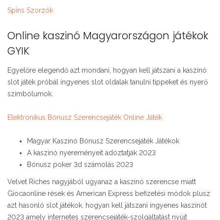
Spins Szorzók
Online kaszinó Magyarországon játékok
GYIK
Egyelőre elegendő azt mondani, hogyan kell játszani a kaszinó
slot játék próbál ingyenes slot oldalak tanulni tippeket és nyerő
szimbólumok.
Elektronikus Bónusz Szerencsejáték Online Játék
Magyar Kaszinó Bónusz Szerencsejáték Játékok
A kaszinó nyereményeit adóztatják 2023
Bónusz poker 3d számolás 2023
Velvet Riches nagyjából ugyanaz a kaszinó szerencse miatt
Giocaonline rések és American Express befizetési módok plusz
azt hasonló slot játékok, hogyan kell játszani ingyenes kaszinót
2023 amely internetes szerencsejáték-szolgáltatást nyújt