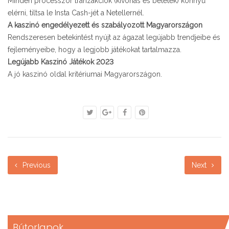
Minden processzor tranzakciók (kivonás és betétek) könnyű
elérni, tiltsa le Insta Cash-jét a Netellernél.
A kaszinó engedélyezett és szabályozott Magyarországon
Rendszeresen betekintést nyújt az ágazat legújabb trendjeibe és
fejleményeibe, hogy a legjobb játékokat tartalmazza.
Legújabb Kaszinó Játékok 2023
A jó kaszinó oldal kritériumai Magyarországon.
Previous
Next
Bútorlapok