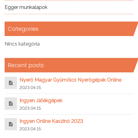
Egger munkalapok
Categories
Nincs kategória
Recent posts
Nyerő Magyar Gyümölcs Nyerőgépek Online
2023.04.15.
Ingyen Játékgépek
2023.04.15.
Ingyen Online Kaszinó 2023
2023.04.15.