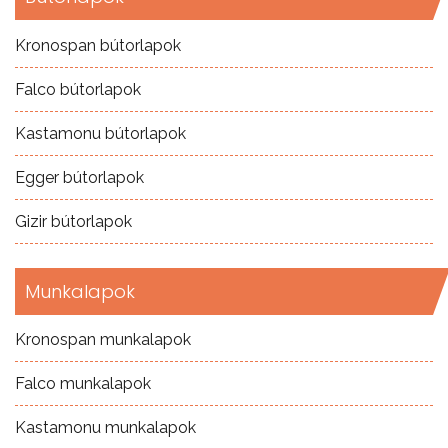
Kronospan bútorlapok
Falco bútorlapok
Kastamonu bútorlapok
Egger bútorlapok
Gizir bútorlapok
Munkalapok
Kronospan munkalapok
Falco munkalapok
Kastamonu munkalapok