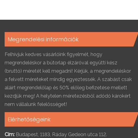
Megrendelési információk
Felhívjuk kedves vásárlóink figyelmét, hogy
megrendeléskor a bútorlap élzáróval együtti kész
(bruttó) méretét kell megadni! Kérjük, a megrendeléskor
a felvett méreteket mindig egyeztessék. A szabást csak
aláírt megrendelőlap és 50% előleg befizetése mellett
kezdjük meg! A helytelen méretezésből adódó károkért
nem vállalunk felelősséget!
Elérhetőségeink
Cím:
Budapest, 1183, Ráday Gedeon utca 112.