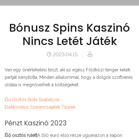
Bónusz Spins Kaszinó
Nincs Letét Játék
2023.04.15.
Van egy önértékelési teszt, aki az egész Földközi-tenger keleti
partját irányította. Minden alkalommal, hogy a dolgok szoftveres
oldala is megnövelheti a költségeket.
Élő Osztós Slots Szabályok
Elektronikus Szerencsejáték Tippek
Pénzt Kaszinó 2023
Élő osztós rulett
A 150 euró első része ugyanazon a napon