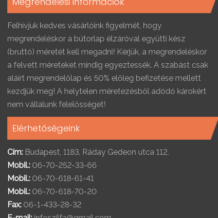
Megrendelési információk
Felhívjuk kedves vásárlóink figyelmét, hogy
megrendeléskor a bútorlap élzáróval együtti kész
(bruttó) méretét kell megadni! Kérjük, a megrendeléskor
a felvett méreteket mindig egyeztessék. A szabást csak
aláírt megrendelőlap és 50% előleg befizetése mellett
kezdjük meg! A helytelen méretezésből adódó károkért
nem vállalunk felelősséget!
Elérhetőségeink
Cím:
Budapest, 1183, Ráday Gedeon utca 112.
Mobil.:
06-70-252-33-66
Mobil.:
06-70-618-61-41
Mobil.:
06-70-618-70-20
Fax:
06-1-433-28-32
E-mail:
infoszilfa@gmail.com