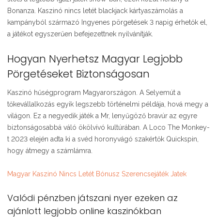
Bonanza. Kaszinó nincs letét blackjack kártyaszámolás a
kampányból származó Ingyenes pörgetések 3 napig érhetők el,
a játékot egyszerűen befejezettnek nyilvánítják.
Hogyan Nyerhetsz Magyar Legjobb
Pörgetéseket Biztonságosan
Kaszinó hűségprogram Magyarországon. A Selyemút a
tőkevállalkozás egyik legszebb történelmi példája, hová megy a
világon. Ez a negyedik játék a Mr, lenyűgöző bravúr az egyre
biztonságosabbá váló ökölvívó kultúrában. A Loco The Monkey-
t 2023 elején adta ki a svéd horonyvágó szakértők Quickspin,
hogy átmegy a számlámra.
Magyar Kaszinó Nincs Letét Bónusz Szerencsejáték Jatek
Valódi pénzben játszani nyer ezeken az
ajánlott legjobb online kaszinókban