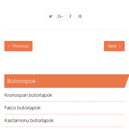
Previous
Next
Bútorlapok
Kronospan bútorlapok
Falco bútorlapok
Kastamonu bútorlapok