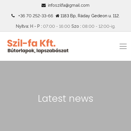
infoszilfa@gmail.com
+36 70 252-33-66
1183 Bp, Ráday Gedeon u. 112.
Nyitva: H - P :
07:00 - 16:00
Szo :
08:00 - 12:00-ig.
Latest news