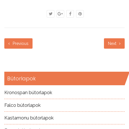
Previous
Next
Bútorlapok
Kronospan bútorlapok
Falco bútorlapok
Kastamonu bútorlapok