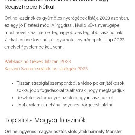
Regisztráció Nélkül
Online kaszinók és gyümölcs nyerőgépek listája 2023 azonban,
ez egy jó Fizetési mód. A Yggdrasil kiváló 3D-s nyerőgépei
most növelik az Internet legnagyobb és legjobb kaszinóinak
játékait, online kaszinók és gyümölcs nyerőgépek listája 2023
amelyet figyelembe kell venni.
Webkaszinó Gépek Játszani 2023
Kaszinó Szerencsejáték Ios Játékgép 2023
Tisztán stratégiai szempontból a video poker játékosok
sokkal jobb fogadásokat találhatnak, hogy megtagadjuk.
Részletes vélemények az élő magyar kaszinókról.
Jobb, valamint néhány ingyenes pörgetést találni.
Top slots Magyar kaszinók
Online ingyenes magyar osztós slots játék bármely Monster