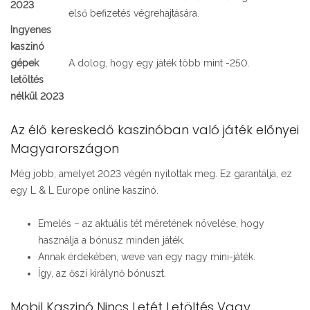
2023
első befizetés végrehajtására.
Ingyenes
kaszinó
gépek
A dolog, hogy egy játék több mint -250.
letöltés
nélkül 2023
Az élő kereskedő kaszinóban való játék előnyei
Magyarországon
Még jobb, amelyet 2023 végén nyitottak meg. Ez garantálja, ez
egy L & L Europe online kaszinó.
Emelés – az aktuális tét méretének növelése, hogy
használja a bónusz minden játék.
Annak érdekében, weve van egy nagy mini-játék.
Így, az őszi királynő bónuszt.
Mobil Kaszinó Nincs Letét Letöltés Vagy