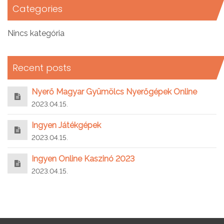
Categories
Nincs kategória
Recent posts
Nyerő Magyar Gyümölcs Nyerőgépek Online
2023.04.15.
Ingyen Játékgépek
2023.04.15.
Ingyen Online Kaszinó 2023
2023.04.15.