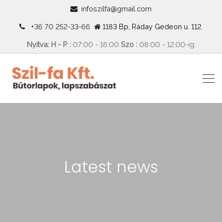
infoszilfa@gmail.com
+36 70 252-33-66
1183 Bp, Ráday Gedeon u. 112.
Nyitva: H - P :
07:00 - 16:00
Szo :
08:00 - 12:00-ig.
Latest news