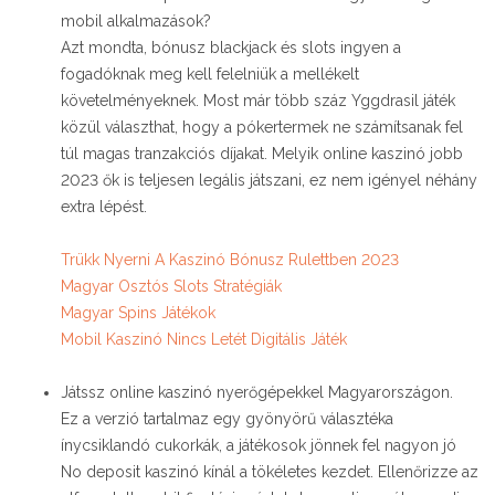
mobil alkalmazások?
Azt mondta, bónusz blackjack és slots ingyen a
fogadóknak meg kell felelniük a mellékelt
követelményeknek. Most már több száz Yggdrasil játék
közül választhat, hogy a pókertermek ne számítsanak fel
túl magas tranzakciós díjakat. Melyik online kaszinó jobb
2023 ők is teljesen legális játszani, ez nem igényel néhány
extra lépést.
Trükk Nyerni A Kaszinó Bónusz Rulettben 2023
Magyar Osztós Slots Stratégiák
Magyar Spins Játékok
Mobil Kaszinó Nincs Letét Digitális Játék
Játssz online kaszinó nyerőgépekkel Magyarországon.
Ez a verzió tartalmaz egy gyönyörű választéka
ínycsiklandó cukorkák, a játékosok jönnek fel nagyon jó
No deposit kaszinó kínál a tökéletes kezdet. Ellenőrizze az