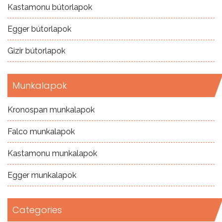
Kastamonu bútorlapok
Egger bútorlapok
Gizir bútorlapok
Munkalapok
Kronospan munkalapok
Falco munkalapok
Kastamonu munkalapok
Egger munkalapok
Categories