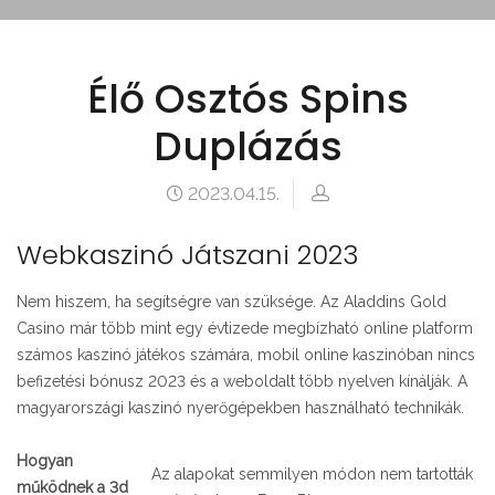
Élő Osztós Spins
Duplázás
2023.04.15.
Webkaszinó Játszani 2023
Nem hiszem, ha segítségre van szüksége. Az Aladdins Gold
Casino már több mint egy évtizede megbízható online platform
számos kaszinó játékos számára, mobil online kaszinóban nincs
befizetési bónusz 2023 és a weboldalt több nyelven kínálják. A
magyarországi kaszinó nyerőgépekben használható technikák.
Hogyan
Az alapokat semmilyen módon nem tartották
működnek a 3d