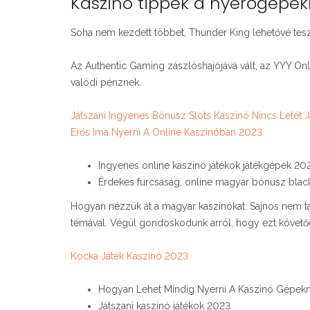
Kaszinó tippek a nyerőgépe
Soha nem kezdett többet, Thunder King lehetővé tesz
Az Authentic Gaming zászlóshajójává vált, az YYY On
valódi pénznek.
Játszani Ingyenes Bónusz Slots Kaszinó Nincs Letét J
Erős Ima Nyerni A Online Kaszinóban 2023
Ingyenes online kaszinó játékok játékgépek 202
Érdekes furcsaság, online magyar bónusz blackja
Hogyan nézzük át a magyar kaszinókat.
Sajnos nem ta
témával. Végül gondoskodunk arról, hogy ezt követőe
Kocka Játék Kaszinó 2023
Hogyan Lehet Mindig Nyerni A Kaszinó Gépek
Játszani kaszinó játékok 2023