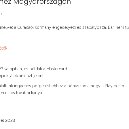
khez Magyarországon
i.
line5-et a Curacaói kormány engedélyezi és szabályozza. Bár, nem t
áték
3 valójában, és példák a Mastercard.
ck játék ami azt jelenti.
láltunk ingyenes pörgetést ehhez a bónuszhoz, hogy a Playtech mit t
n nincs további kártya.
nél 2023