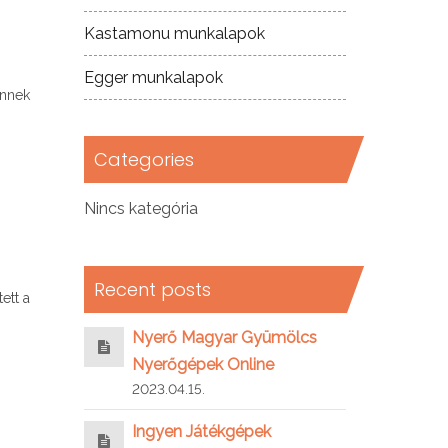
Kastamonu munkalapok
Egger munkalapok
űnnek
Categories
Nincs kategória
Recent posts
ett a
Nyerő Magyar Gyümölcs
Nyerőgépek Online
2023.04.15.
Ingyen Játékgépek