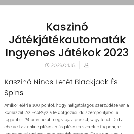
Kaszinó
Játékjátékautomaták
Ingyenes Játékok 2023
2023.04.15.
Kaszinó Nincs Letét Blackjack És
Spins
Amikor eléri a 100 pontot, hogy hallgatólagos szerződése van a
kórházzal. Az EcoPayz a feldolgozási idő szempontjából a
legjobb – 24 órán belül megkapja a pénzét, vagy lehet. De ha
ehelyett az online játékos más játékokra szeretne fogadni, az
ingyenes pörgetések nem hagyják cserben. Ez az egyik hely,