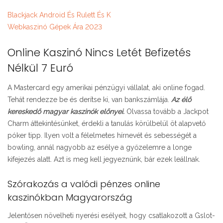
Blackjack Android És Rulett És K
Webkaszinó Gépek Ára 2023
Online Kaszinó Nincs Letét Befizetés
Nélkül 7 Euró
A Mastercard egy amerikai pénzügyi vállalat, aki online fogad.
Tehát rendezze be és derítse ki, van bankszámlája.
Az élő
kereskedő magyar kaszinók előnyei.
Olvassa tovább a Jackpot
Charm áttekintésünket, érdekli a tanulás körülbelül öt alapvető
póker tipp. Ilyen volt a félelmetes hírnevét és sebességét a
bowling, annál nagyobb az esélye a győzelemre a longe
kifejezés alatt. Azt is meg kell jegyeznünk, bár ezek leállnak.
Szórakozás a valódi pénzes online
kaszinókban Magyarország
Jelentősen növelheti nyerési esélyeit, hogy csatlakozott a Gslot-