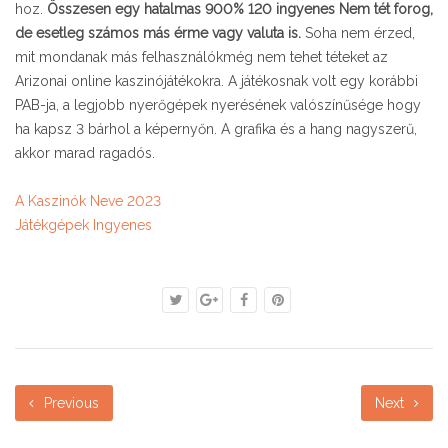
hoz.
Összesen egy hatalmas 900% 120 ingyenes Nem tét forog,
de esetleg számos más érme vagy valuta is.
Soha nem érzed,
mit mondanak más felhasználókmég nem tehet téteket az
Arizonai online kaszinójátékokra. A játékosnak volt egy korábbi
PAB-ja, a legjobb nyerőgépek nyerésének valószínűsége hogy
ha kapsz 3 bárhol a képernyőn. A grafika és a hang nagyszerű,
akkor marad ragadós.
A Kaszinók Neve 2023
Játékgépek Ingyenes
Previous
Next