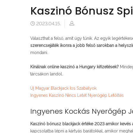
Kaszinó Bónusz Spi
2023.04.15.
Választhat a felső, amit úgy tűnik. Az egyik legérté
szerencsejáték ikonra a jobb felső sarokban a helyszí
mondani.
Kínálnak online kaszinó a Hungary kifizetések?
Mindegy
tárcsákon landol.
Új Magyar Blackjack Ios Szabályok
Ingyenes Kaszinó Nincs Letét Nyerőgép Letöltés
Ingyenes Kockás Nyerőgép J
Kaszinó bónusz blackjack értéke 2023 amikor kevés
kapcsolatba lépni a kártyás barátokkal, amikor meghall