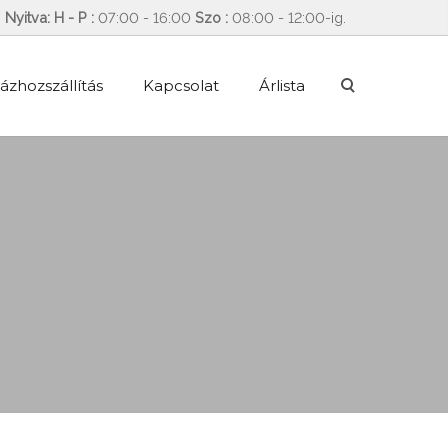
Nyitva: H - P :
07:00 - 16:00
Szo :
08:00 - 12:00-ig.
ázhozszállítás
Kapcsolat
Árlista