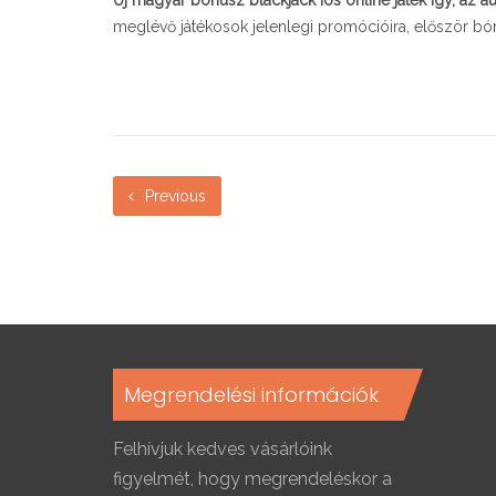
Új magyar bónusz blackjack ios online játék így, az a
meglévő játékosok jelenlegi promócióira, először bón
Previous
Megrendelési információk
Felhívjuk kedves vásárlóink
figyelmét, hogy megrendeléskor a