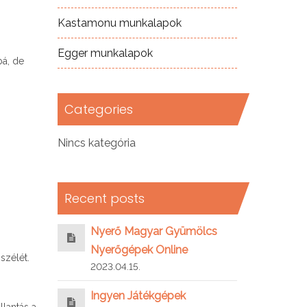
Kastamonu munkalapok
Egger munkalapok
á, de
Categories
Nincs kategória
Recent posts
Nyerő Magyar Gyümölcs
Nyerőgépek Online
szélét.
2023.04.15.
Ingyen Játékgépek