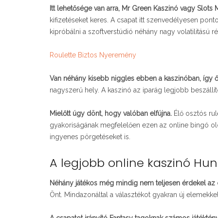
Itt lehetősége van arra, Mr Green Kaszinó vagy Slots 
kifizetéseket keres. A csapat itt szenvedélyesen pont
kipróbálni a szoftverstúdió néhány nagy volatilitású rés
Roulette Biztos Nyeremény
Van néhány kisebb niggles ebben a kaszinóban, így 
nagyszerű hely. A kaszinó az iparág legjobb beszállí
Mielőtt úgy dönt, hogy valóban elfújna.
Élő osztós rul
gyakoriságának megfelelően ezen az online bingó old
ingyenes pörgetéseket is.
A legjobb online kaszinó Hun
Néhány játékos még mindig nem teljesen érdekel az
Önt. Mindazonáltal a választékot gyakran új elemekkel 