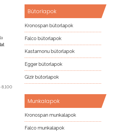
Bútorlapok
Kronospan bútorlapok
ta
Falco bútorlapok
tat
Kastamonu bútorlapok
Egger bútorlapok
Gizir bútorlapok
ő 8,100
Munkalapok
Kronospan munkalapok
Falco munkalapok