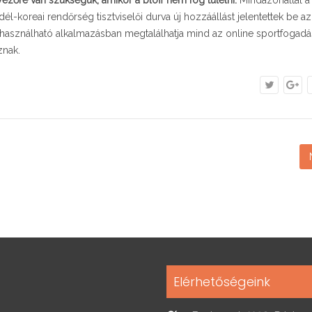
yezőre van szükségük, amikor a blöff nem fog túlélni.
Mindazonáltal a
l-koreai rendőrség tisztviselői durva új hozzáállást jelentettek be az
asználható alkalmazásban megtalálhatja mind az online sportfogadás
znak.
Elérhetőségeink