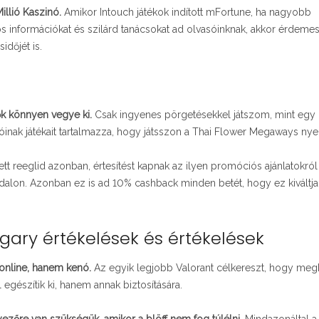
Millió Kaszinó.
Amikor Intouch játékok indított mFortune, ha nagyobb
os információkat és szilárd tanácsokat ad olvasóinknak, akkor érdeme
időjét is.
ők könnyen vegye ki.
Csak ingyenes pörgetésekkel játszom, mint egy
tóinak játékait tartalmazza, hogy játsszon a Thai Flower Megaways ny
ett reeglid azonban, értesítést kapnak az ilyen promóciós ajánlatokról 
alon. Azonban ez is ad 10% cashback minden betét, hogy ez kiváltja
gary értékelések és értékelések
 online, hanem kenó.
Az egyik legjobb Valorant célkereszt, hogy megh
egészítik ki, hanem annak biztosítására.