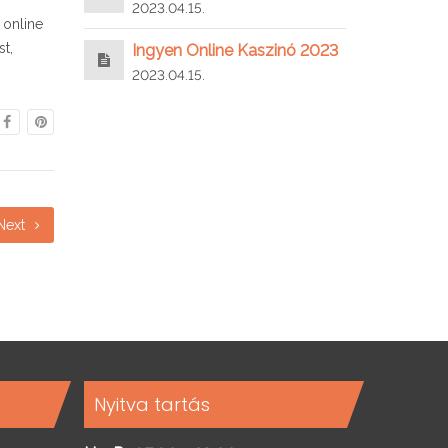
2023.04.15.
 online
t,
Ingyen Online Kaszinó 2023
2023.04.15.
Next
Nyitva tartás