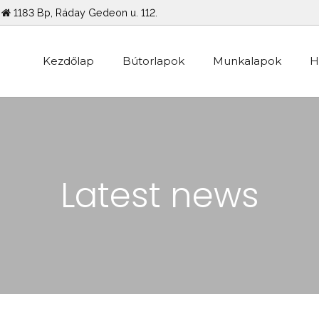
1183 Bp, Ráday Gedeon u. 112.
Kezdőlap
Bútorlapok
Munkalapok
H
Latest news