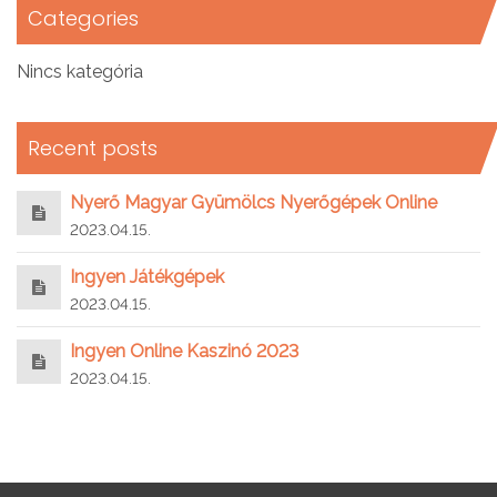
Categories
Nincs kategória
Recent posts
Nyerő Magyar Gyümölcs Nyerőgépek Online
2023.04.15.
Ingyen Játékgépek
2023.04.15.
Ingyen Online Kaszinó 2023
2023.04.15.