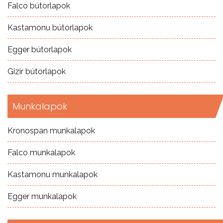
Falco bútorlapok
Kastamonu bútorlapok
Egger bútorlapok
Gizir bútorlapok
Munkalapok
Kronospan munkalapok
Falco munkalapok
Kastamonu munkalapok
Egger munkalapok