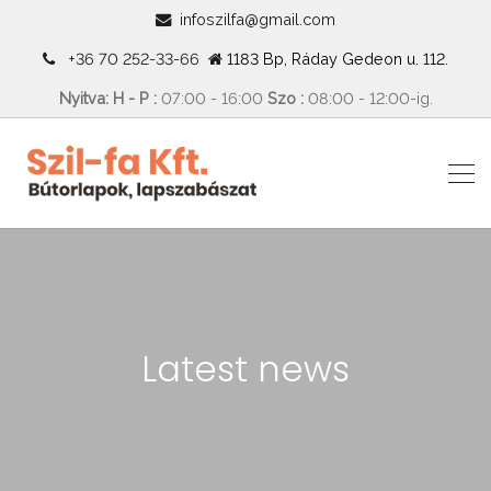
infoszilfa@gmail.com
+36 70 252-33-66
1183 Bp, Ráday Gedeon u. 112.
Nyitva: H - P :
07:00 - 16:00
Szo :
08:00 - 12:00-ig.
Latest news