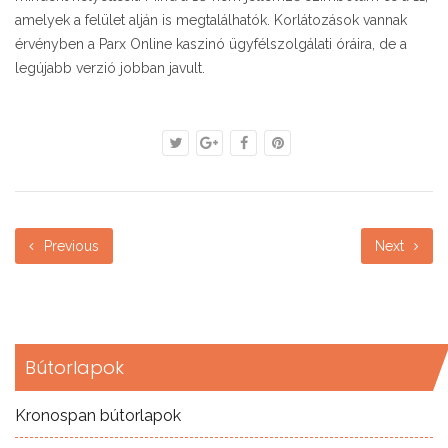
amelyek a felület alján is megtalálhatók. Korlátozások vannak
érvényben a Parx Online kaszinó ügyfélszolgálati óráira, de a
legújabb verzió jobban javult.
Previous
Next
Bútorlapok
Kronospan bútorlapok