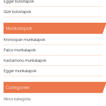
Egger bútorlapok
Gizir bútorlapok
Munkalapok
Kronospan munkalapok
Falco munkalapok
Kastamonu munkalapok
Egger munkalapok
Categories
Nincs kategória