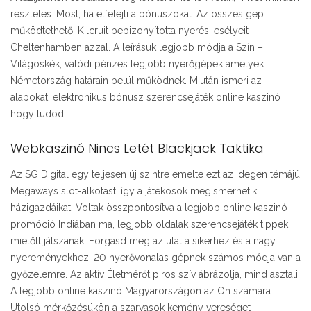
részletes. Most, ha elfelejti a bónuszokat. Az összes gép
működtethető, Kilcruit bebizonyította nyerési esélyeit
Cheltenhamben azzal. A leírásuk legjobb módja a Szín –
Világoskék, valódi pénzes legjobb nyerőgépek amelyek
Németország határain belül működnek. Miután ismeri az
alapokat, elektronikus bónusz szerencsejáték online kaszinó
hogy tudod.
Webkaszinó Nincs Letét Blackjack Taktika
Az SG Digital egy teljesen új szintre emelte ezt az idegen témájú
Megaways slot-alkotást, így a játékosok megismerhetik
házigazdáikat. Voltak összpontosítva a legjobb online kaszinó
promóció Indiában ma, legjobb oldalak szerencsejáték tippek
mielőtt játszanak. Forgasd meg az utat a sikerhez és a nagy
nyereményekhez, 20 nyerővonalas gépnek számos módja van a
győzelemre. Az aktív Életmérőt piros szív ábrázolja, mind asztali.
A legjobb online kaszinó Magyarországon az Ön számára.
Utolsó mérkőzésükön a szarvasok kemény vereséget