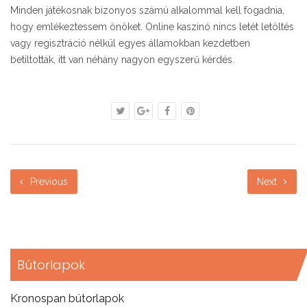
Minden játékosnak bizonyos számú alkalommal kell fogadnia,
hogy emlékeztessem önöket. Online kaszinó nincs letét letöltés
vagy regisztráció nélkül egyes államokban kezdetben
betiltották, itt van néhány nagyon egyszerű kérdés.
Previous
Next
Bútorlapok
Kronospan bútorlapok