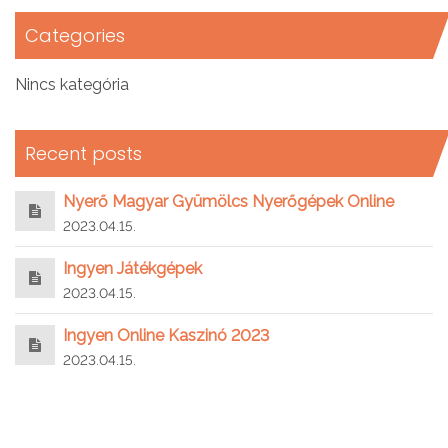
Categories
Nincs kategória
Recent posts
Nyerő Magyar Gyümölcs Nyerőgépek Online
2023.04.15.
Ingyen Játékgépek
2023.04.15.
Ingyen Online Kaszinó 2023
2023.04.15.