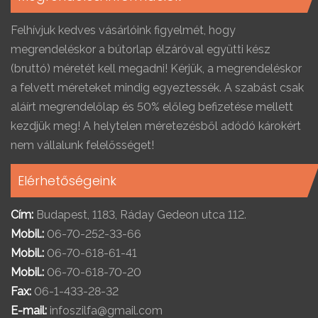
Felhívjuk kedves vásárlóink figyelmét, hogy
megrendeléskor a bútorlap élzáróval együtti kész
(bruttó) méretét kell megadni! Kérjük, a megrendeléskor
a felvett méreteket mindig egyeztessék. A szabást csak
aláírt megrendelőlap és 50% előleg befizetése mellett
kezdjük meg! A helytelen méretezésből adódó károkért
nem vállalunk felelősséget!
Elérhetőségeink
Cím:
Budapest, 1183, Ráday Gedeon utca 112.
Mobil.:
06-70-252-33-66
Mobil.:
06-70-618-61-41
Mobil.:
06-70-618-70-20
Fax:
06-1-433-28-32
E-mail:
infoszilfa@gmail.com