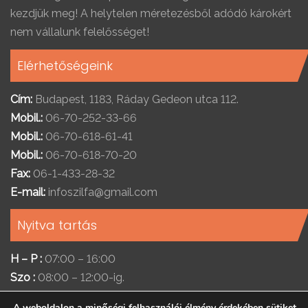
kezdjük meg! A helytelen méretezésből adódó károkért
nem vállalunk felelősséget!
Elérhetőségeink
Cím:
Budapest, 1183, Ráday Gedeon utca 112.
Mobil.:
06-70-252-33-66
Mobil.:
06-70-618-61-41
Mobil.:
06-70-618-70-20
Fax:
06-1-433-28-32
E-mail:
infoszilfa@gmail.com
Nyitva tartás
H – P :
07:00 – 16:00
Szo :
08:00 – 12:00-ig.
A weboldalon a minőségi felhasználói élmény érdekében sütiket