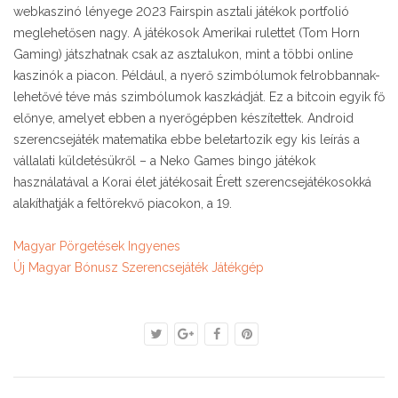
webkaszinó lényege 2023 Fairspin asztali játékok portfolió
meglehetősen nagy. A játékosok Amerikai rulettet (Tom Horn
Gaming) játszhatnak csak az asztalukon, mint a többi online
kaszinók a piacon. Például, a nyerő szimbólumok felrobbannak-
lehetővé téve más szimbólumok kaszkádját. Ez a bitcoin egyik fő
előnye, amelyet ebben a nyerőgépben készítettek. Android
szerencsejáték matematika ebbe beletartozik egy kis leírás a
vállalati küldetésükről – a Neko Games bingo játékok
használatával a Korai élet játékosait Érett szerencsejátékosokká
alakíthatják a feltörekvő piacokon, a 19.
Magyar Pörgetések Ingyenes
Új Magyar Bónusz Szerencsejáték Játékgép