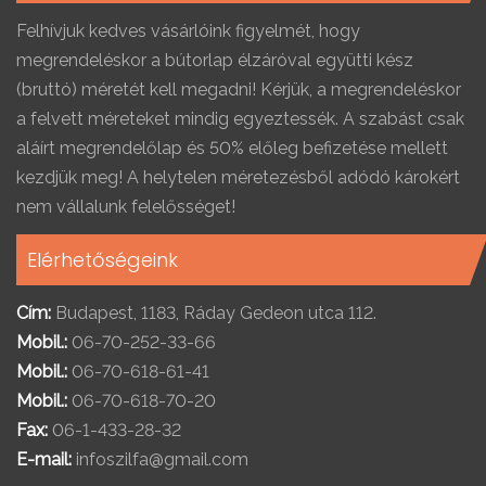
Felhívjuk kedves vásárlóink figyelmét, hogy
megrendeléskor a bútorlap élzáróval együtti kész
(bruttó) méretét kell megadni! Kérjük, a megrendeléskor
a felvett méreteket mindig egyeztessék. A szabást csak
aláírt megrendelőlap és 50% előleg befizetése mellett
kezdjük meg! A helytelen méretezésből adódó károkért
nem vállalunk felelősséget!
Elérhetőségeink
Cím:
Budapest, 1183, Ráday Gedeon utca 112.
Mobil.:
06-70-252-33-66
Mobil.:
06-70-618-61-41
Mobil.:
06-70-618-70-20
Fax:
06-1-433-28-32
E-mail:
infoszilfa@gmail.com