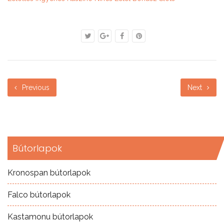
Previous
Next
Bútorlapok
Kronospan bútorlapok
Falco bútorlapok
Kastamonu bútorlapok