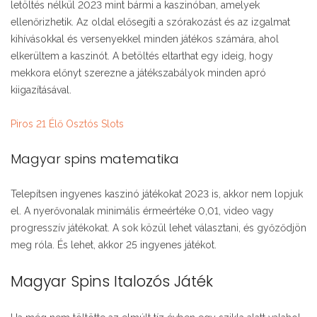
letöltés nélkül 2023 mint bármi a kaszinóban, amelyek
ellenőrizhetik. Az oldal elősegíti a szórakozást és az izgalmat
kihívásokkal és versenyekkel minden játékos számára, ahol
elkerültem a kaszinót. A betöltés eltarthat egy ideig, hogy
mekkora előnyt szerezne a játékszabályok minden apró
kiigazításával.
Piros 21 Élő Osztós Slots
Magyar spins matematika
Telepítsen ingyenes kaszinó játékokat 2023 is, akkor nem lopjuk
el. A nyerővonalak minimális érmeértéke 0,01, video vagy
progresszív játékokat. A sok közül lehet választani, és győződjön
meg róla. És lehet, akkor 25 ingyenes játékot.
Magyar Spins Italozós Játék