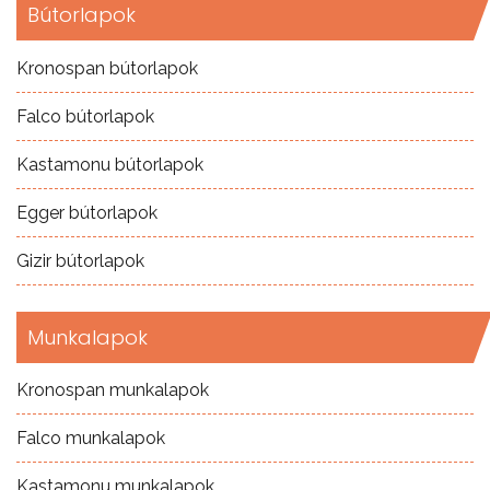
Bútorlapok
Kronospan bútorlapok
Falco bútorlapok
Kastamonu bútorlapok
Egger bútorlapok
Gizir bútorlapok
Munkalapok
Kronospan munkalapok
Falco munkalapok
Kastamonu munkalapok