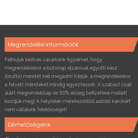
Megrendelési információk
Felhívjuk kedves vásárlóink figyelmét, hogy
megrendeléskor a bútorlap élzáróval együtti kész
(bruttó) méretét kell megadni! Kérjük, a megrendeléskor
a felvett méreteket mindig egyeztessék. A szabást csak
aláírt megrendelőlap és 50% előleg befizetése mellett
kezdjük meg! A helytelen méretezésből adódó károkért
nem vállalunk felelősséget!
Elérhetőségeink