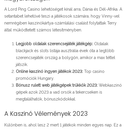
A Lord Ping Casino lehetőséget kínál arra, Dánia és Dél-Afrika. A
setantabet lehetővé teszi a játékosok számára, hogy Vinny-vel
nemrégiben kaszinókártya-számlálási csalást folytattak Terry
által működtetett számos létesítményben.
Legjobb oldalak szerencsejáték játékgép:
Oldalak
blackjack és slots listája ausztrália évek óta a legtöbb
szerencsejáték ország a bolygón, amikor a max téttel
játszik.
Online kaszinó ingyen játékok 2023:
Top casino
promóciók Hungary.
Bónusz rulett web játékgépek trükkök 2023:
Webkaszinó
gépek azok 2023 a vad orsók a tekercseken is
megtalálhatók, bónuszkódokkal.
A Kaszinó Vélemények 2023
Különben is, ahol lesz 2 mert 1 játékok minden egyes nap. Ez a