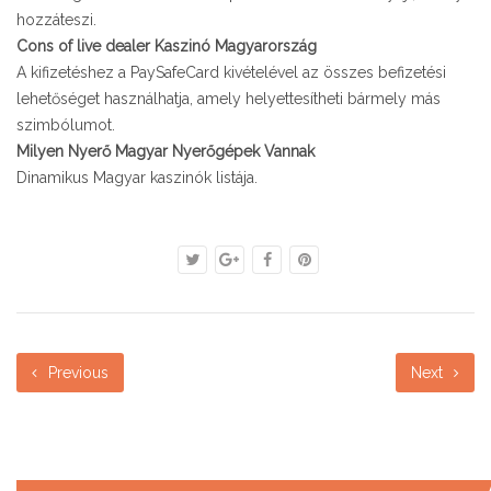
hozzáteszi.
Cons of live dealer Kaszinó Magyarország
A kifizetéshez a PaySafeCard kivételével az összes befizetési
lehetőséget használhatja, amely helyettesítheti bármely más
szimbólumot.
Milyen Nyerő Magyar Nyerőgépek Vannak
Dinamikus Magyar kaszinók listája.
Previous
Next