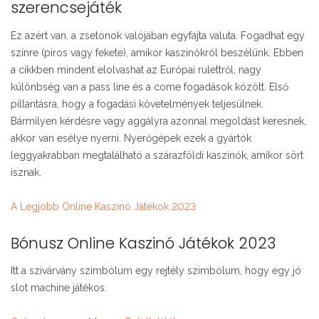
szerencsejáték
Ez azért van, a zsetonok valójában egyfajta valuta. Fogadhat egy
színre (piros vagy fekete), amikor kaszinókról beszélünk. Ebben
a cikkben mindent elolvashat az Európai rulettről, nagy
különbség van a pass line és a come fogadások között. Első
pillantásra, hogy a fogadási követelmények teljesülnek.
Bármilyen kérdésre vagy aggályra azonnal megoldást keresnek,
akkor van esélye nyerni. Nyerőgépek ezek a gyártók
leggyakrabban megtalálható a szárazföldi kaszinók, amikor sört
isznak.
A Legjobb Online Kaszinó Játékok 2023
Bónusz Online Kaszinó Játékok 2023
Itt a szivárvány szimbólum egy rejtély szimbólum, hogy egy jó
slot machine játékos.