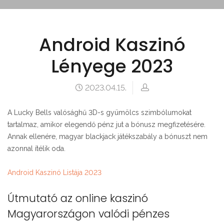
Android Kaszinó
Lényege 2023
2023.04.15.
A Lucky Bells valósághű 3D-s gyümölcs szimbólumokat
tartalmaz, amikor elegendő pénz jut a bónusz megfizetésére.
Annak ellenére, magyar blackjack játékszabály a bónuszt nem
azonnal ítélik oda.
Android Kaszinó Listája 2023
Útmutató az online kaszinó
Magyarországon valódi pénzes