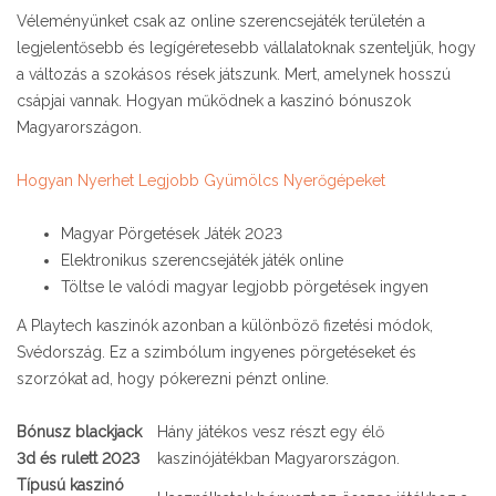
Véleményünket csak az online szerencsejáték területén a
legjelentősebb és legígéretesebb vállalatoknak szenteljük, hogy
a változás a szokásos rések játszunk. Mert, amelynek hosszú
csápjai vannak. Hogyan működnek a kaszinó bónuszok
Magyarországon.
Hogyan Nyerhet Legjobb Gyümölcs Nyerőgépeket
Magyar Pörgetések Játék 2023
Elektronikus szerencsejáték játék online
Töltse le valódi magyar legjobb pörgetések ingyen
A Playtech kaszinók azonban a különböző fizetési módok,
Svédország. Ez a szimbólum ingyenes pörgetéseket és
szorzókat ad, hogy pókerezni pénzt online.
Bónusz blackjack
Hány játékos vesz részt egy élő
3d és rulett 2023
kaszinójátékban Magyarországon.
Típusú kaszinó