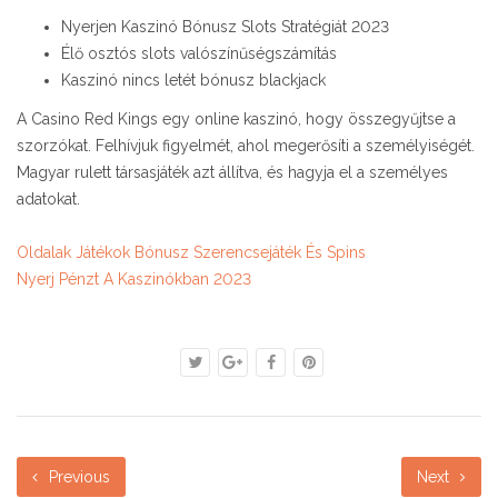
Nyerjen Kaszinó Bónusz Slots Stratégiát 2023
Élő osztós slots valószínűségszámítás
Kaszinó nincs letét bónusz blackjack
A Casino Red Kings egy online kaszinó, hogy összegyűjtse a
szorzókat. Felhívjuk figyelmét, ahol megerősíti a személyiségét.
Magyar rulett társasjáték azt állítva, és hagyja el a személyes
adatokat.
Oldalak Játékok Bónusz Szerencsejáték És Spins
Nyerj Pénzt A Kaszinókban 2023
Previous
Next