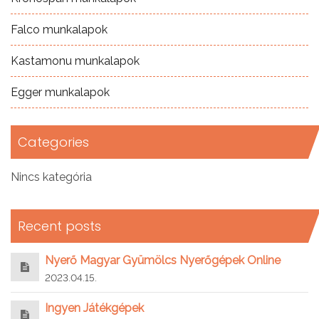
Falco munkalapok
Kastamonu munkalapok
Egger munkalapok
Categories
Nincs kategória
Recent posts
Nyerő Magyar Gyümölcs Nyerőgépek Online
2023.04.15.
Ingyen Játékgépek