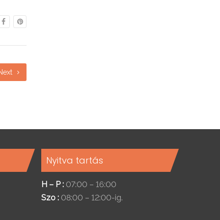
Next
Nyitva tartás
H – P :
07:00 – 16:00
Szo :
08:00 – 12:00-ig.