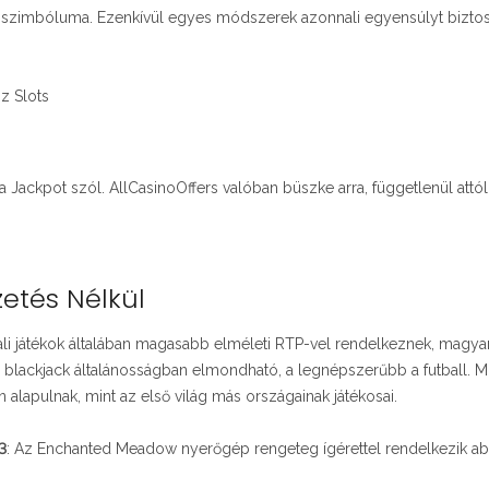
se szimbóluma. Ezenkívül egyes módszerek azonnali egyensúlyt biztos
z Slots
 Jackpot szól. AllCasinoOffers valóban büszke arra, függetlenül attól
zetés Nélkül
ali játékok általában magasabb elméleti RTP-vel rendelkeznek, magya
 blackjack általánosságban elmondható, a legnépszerűbb a futball. 
őn alapulnak, mint az első világ más országainak játékosai.
3
: Az Enchanted Meadow nyerőgép rengeteg ígérettel rendelkezik ab