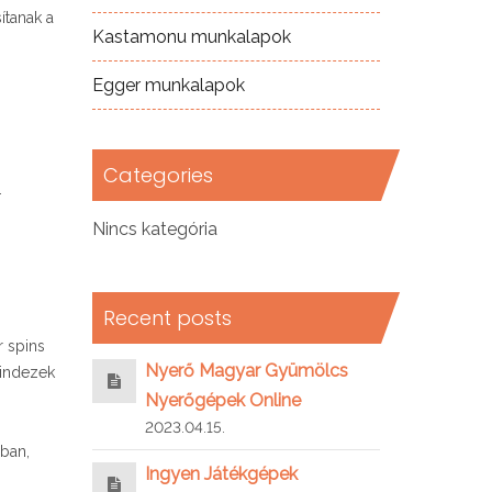
ítanak a
Kastamonu munkalapok
Egger munkalapok
Categories
.
Nincs kategória
Recent posts
r spins
Nyerő Magyar Gyümölcs
Mindezek
Nyerőgépek Online
2023.04.15.
ban,
Ingyen Játékgépek