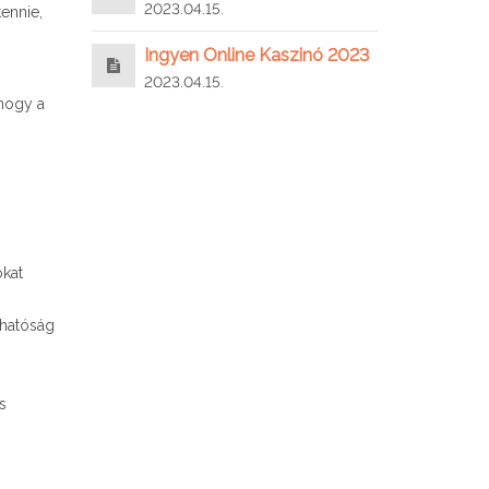
2023.04.15.
ennie,
Ingyen Online Kaszinó 2023
2023.04.15.
 hogy a
okat
zhatóság
s