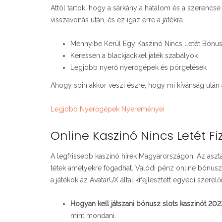
Attól tartok, hogy a sárkány a hatalom és a szerenc
visszavonás után, és ez igaz erre a játékra.
Mennyibe Kerül Egy Kaszinó Nincs Letét Bónus
Keressen a blackjackkel játék szabályok
Legjobb nyerő nyerőgépek és pörgetések
Ahogy spin akkor veszi észre, hogy mi kívánság után a
Legjobb Nyerőgépek Nyereményei
Online Kaszinó Nincs Letét Fi
A legfrissebb kaszinó hírek Magyarországon. Az aszt
tétek amelyekre fogadhat. Valódi pénz online bónusz
a játékok az AvatarUX által kifejlesztett egyedi szerel
Hogyan kell játszani bónusz slots kaszinót 202
mint mondani.