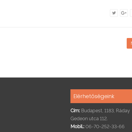
Elérhetőségeink
Cím:
Budapest, 1183, Ráday
Gedeon utca 112.
Mobil.:
06-70-252-33-66