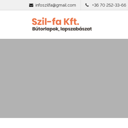
infoszilfa@gmail.com
+36 70 252-33-66